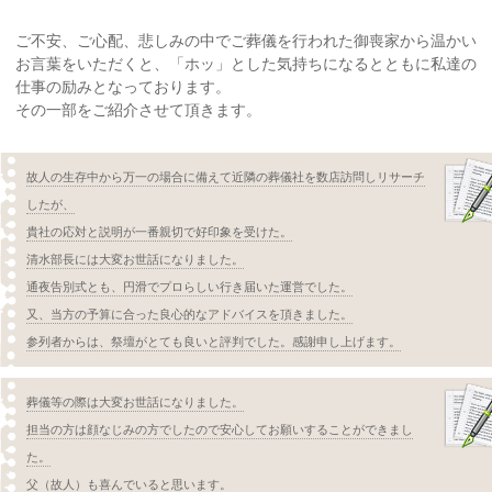
ご不安、ご心配、悲しみの中でご葬儀を行われた御喪家から温かい
お言葉をいただくと、「ホッ」とした気持ちになるとともに私達の
仕事の励みとなっております。
その一部をご紹介させて頂きます。
故人の生存中から万一の場合に備えて近隣の葬儀社を数店訪問しリサーチ
したが、
貴社の応対と説明が一番親切で好印象を受けた。
清水部長には大変お世話になりました。
通夜告別式とも、円滑でプロらしい行き届いた運営でした。
又、当方の予算に合った良心的なアドバイスを頂きました。
参列者からは、祭壇がとても良いと評判でした。感謝申し上げます。
葬儀等の際は大変お世話になりました。
担当の方は顔なじみの方でしたので安心してお願いすることができまし
た。
父（故人）も喜んでいると思います。