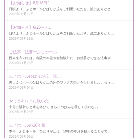
【お知らせ】8月18日(…
日頃より、ふじホールひばりが丘をご利用いただき、誠にありがと…
2025年08月12日
【お知らせ】6/23～ふ…
日頃より、ふじホールひばりが丘をご利用いただき、誠にありがと…
2025年07月19日
ご法事・法要ーふじホール
西東京市内では、寺院の本堂や会館以外に、お焼香ができる法事や…
2024年11月28日
ふじホールひばりが丘 現…
先日ふじホールひばりが丘の床のワックス掛けを行いました。もう…
2023年09月04日
やっとキレイに咲いた
十分に陽射しと水を浴びて さらにつぼみを優しく扱わない…
2023年08月28日
ふじホールの10年目
本年 ふじホール ひばりが丘は 10年の年月を数えることがで…
2023年08月05日