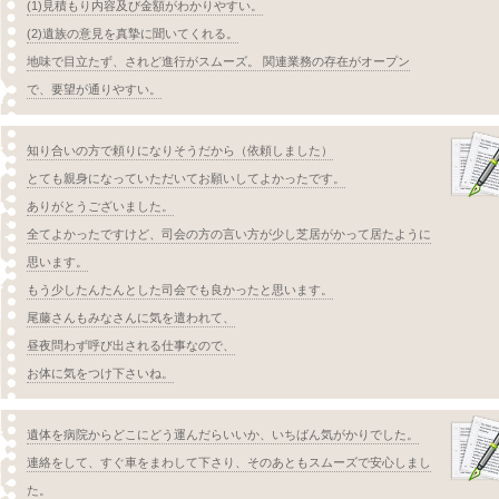
(1)見積もり内容及び金額がわかりやすい。
(2)遺族の意見を真摯に聞いてくれる。
地味で目立たず、されど進行がスムーズ。 関連業務の存在がオープン
で、要望が通りやすい。
知り合いの方で頼りになりそうだから（依頼しました）
とても親身になっていただいてお願いしてよかったです。
ありがとうございました。
全てよかったですけど、司会の方の言い方が少し芝居がかって居たように
思います。
もう少したんたんとした司会でも良かったと思います。
尾藤さんもみなさんに気を遣われて、
昼夜問わず呼び出される仕事なので、
お体に気をつけ下さいね。
遺体を病院からどこにどう運んだらいいか、いちばん気がかりでした。
連絡をして、すぐ車をまわして下さり、そのあともスムーズで安心しまし
た。